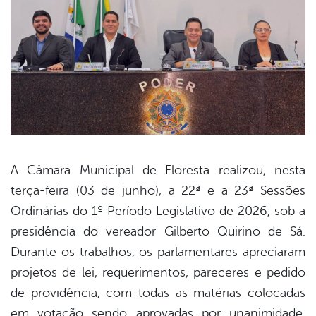
A Câmara Municipal de Floresta realizou, nesta
terça-feira (03 de junho), a 22ª e a 23ª Sessões
book
Ordinárias do 1º Período Legislativo de 2026, sob a
presidência do vereador Gilberto Quirino de Sá.
er
Durante os trabalhos, os parlamentares apreciaram
projetos de lei, requerimentos, pareceres e pedido
de providência, com todas as matérias colocadas
din
em votação sendo aprovadas por unanimidade,