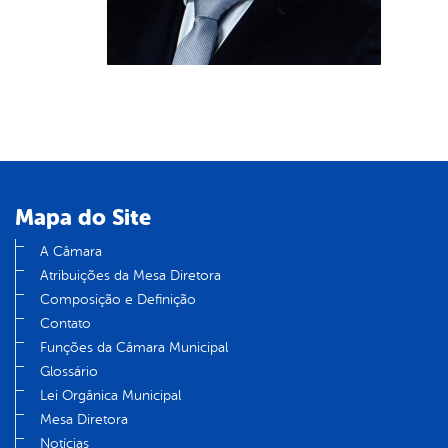
Mapa do Site
A Câmara
Atribuições da Mesa Diretora
Composição e Definição
Contato
Funções da Câmara Municipal
Glossário
Lei Orgânica Municipal
Mesa Diretora
Notícias