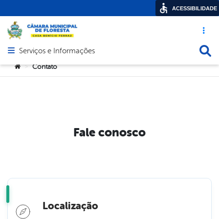
ACESSIBILIDADE
Acesso ráp
Busca
Serviços e Informações
Abrir menu principal de navegação
Você está aqui:
Contato
>
Fale conosco
Localização